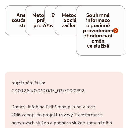
Analýza
Metodiky
Evaluace
Metodiky
Souhrnná
současného
práce
Sociální
informace
stavu
pro AAK
začlenění
o povinně
provedeném
zhodnocení
změn
ve službě
registrační číslo:
CZ.03.2.63/0.0/0.0/15_037/0001892
Domov Jeřabina Pelhřimov, p. o. se v roce
2016 zapojil do projektu výzvy Transformace
pobytových služeb a podpora služeb komunitního