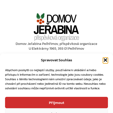
Domov Jeřabina Pelhřimov, příspěvková organizace
U Elektrárny 1965, 393 01 Pelhřimov
Sociální sítě
Spravovat Souhlas
Náš Instagram
Abychom poskytli co nejlepší služby, používáme k ukládání a/nebo
přístupu k informacím o zařízení, technologie jako jsou soubory cookies.
Souhlas s těmito technologiemi nám umožní zpracovávat údaje, jako je
Náš Facebook
chování při procházení nebo jedinečná ID na tomto webu. Nesouhlas nebo
Informace
odvolání souhlasu může nepříznivě ovlivnit určité vlastnosti a funkce.
Prohlášení o přístupnosti
Přijmout
Bezpečná organizace
Povinné informace dle zákona č. 106/1999 Sb.