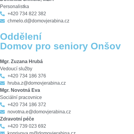
Personalistka
+420 734 822 382
chmelo.d@domovjerabina.cz
Oddělení
Domov pro seniory Onšov
Mgr. Zuzana Hrubá
Vedoucí služby
+420 734 186 376
hruba.z@domovjerabina.cz
Mgr. Novotná Eva
Sociální pracovnice
+420 734 186 372
novotna.e@domovjerabina.cz
Zdravotní péče
+420 739 023 692
koprivova.m@domovjerabina.cz