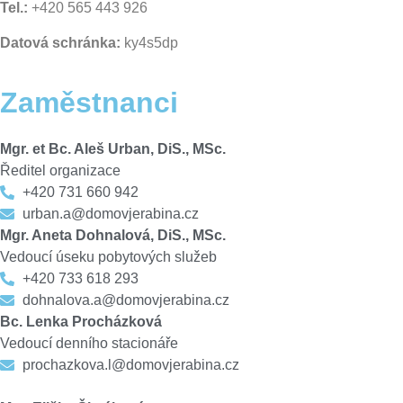
Tel.:
+420 565 443 926
Datová schránka:
ky4s5dp
Zaměstnanci
Mgr. et Bc. Aleš Urban, DiS., MSc.
Ředitel organizace
+420 731 660 942
urban.a@domovjerabina.cz
Mgr. Aneta Dohnalová, DiS., MSc.
Vedoucí úseku pobytových služeb
+420 733 618 293
dohnalova.a@domovjerabina.cz
Bc. Lenka Procházková
Vedoucí denního stacionáře
prochazkova.l@domovjerabina.cz