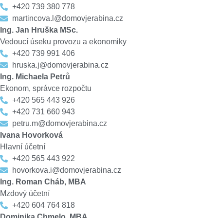
+420 739 380 778
martincova.l@domovjerabina.cz
Ing. Jan Hruška MSc.
Vedoucí úseku provozu a ekonomiky
+420 739 991 406
hruska.j@domovjerabina.cz
Ing. Michaela Petrů
Ekonom, správce rozpočtu
+420 565 443 926
+420 731 660 943
petru.m@domovjerabina.cz
Ivana Hovorková
Hlavní účetní
+420 565 443 922
hovorkova.i@domovjerabina.cz
Ing. Roman Cháb, MBA
Mzdový účetní
+420 604 764 818
Dominika Chmelo, MBA