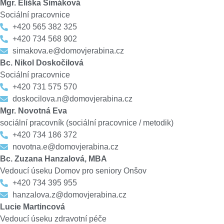
Mgr. Eliška Šimáková
Sociální pracovnice
+420 565 382 325
+420 734 568 902
simakova.e@domovjerabina.cz
Bc. Nikol Doskočilová
Sociální pracovnice
+420 731 575 570
doskocilova.n@domovjerabina.cz
Mgr. Novotná Eva
sociální pracovník (sociální pracovnice / metodik)
+420 734 186 372
novotna.e@domovjerabina.cz
Bc. Zuzana Hanzalová, MBA
Vedoucí úseku Domov pro seniory Onšov
+420 734 395 955
hanzalova.z@domovjerabina.cz
Lucie Martincová
Vedoucí úseku zdravotní péče