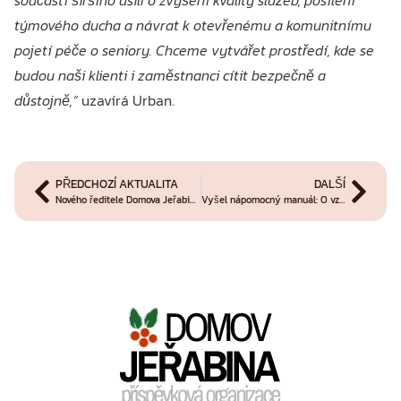
součástí širšího úsilí o zvýšení kvality služeb, posílení
týmového ducha a návrat k otevřenému a komunitnímu
pojetí péče o seniory. Chceme vytvářet prostředí, kde se
budou naši klienti i zaměstnanci cítit bezpečně a
důstojně,“
uzavírá Urban.
PŘEDCHOZÍ AKTUALITA
DALŠÍ
Nového ředitele Domova Jeřabina podpořilo vedení Kraje Vysočina
Vyšel nápomocný manuál: O vztazích, krizích i smyslu práce v sociálních službách