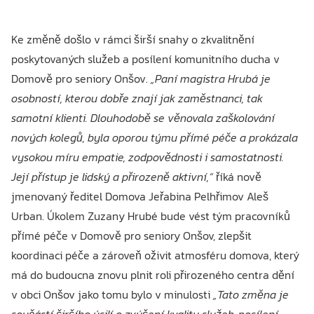
Ke změně došlo v rámci širší snahy o zkvalitnění
poskytovaných služeb a posílení komunitního ducha v
Domově pro seniory Onšov.
„Paní magistra Hrubá je
osobností, kterou dobře znají jak zaměstnanci, tak
samotní klienti. Dlouhodobě se věnovala zaškolování
nových kolegů, byla oporou týmu přímé péče a prokázala
vysokou míru empatie, zodpovědnosti i samostatnosti.
Její přístup je lidský a přirozeně aktivní,“
říká nově
jmenovaný ředitel Domova Jeřabina Pelhřimov Aleš
Urban. Úkolem Zuzany Hrubé bude vést tým pracovníků
přímé péče v Domově pro seniory Onšov, zlepšit
koordinaci péče a zároveň oživit atmosféru domova, který
má do budoucna znovu plnit roli přirozeného centra dění
v obci Onšov jako tomu bylo v minulosti
„Tato změna je