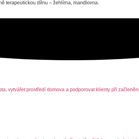
ně terapeutickou dílnu – žehlírna, mandlovna.
, vytvářet prostředí domova a podporovat klienty při začlenění