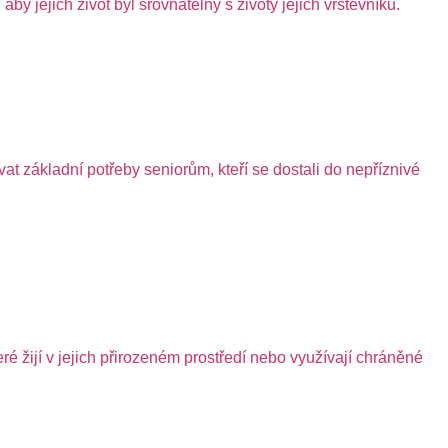
y jejich život byl srovnatelný s životy jejich vrstevníků.
at základní potřeby seniorům, kteří se dostali do nepříznivé
 žijí v jejich přirozeném prostředí nebo využívají chráněné