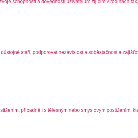
je schopností a dovedností uživatelům žijícím v rodinách tak, ab
důstojné stáří, podporovat nezávislost a soběstačnost a zajišťov
žením, případně i s tělesným nebo smyslovým postižením, které