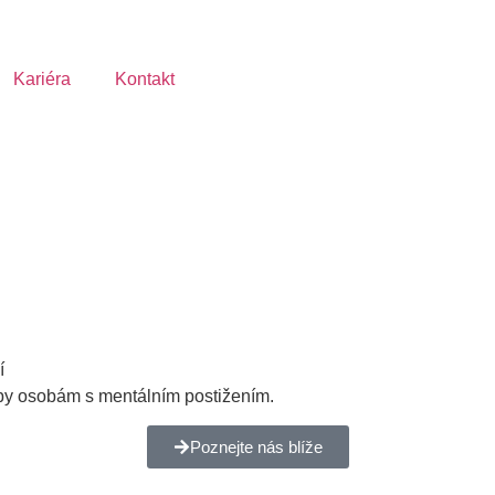
Kariéra
Kontakt
í
žby osobám s mentálním postižením.
Poznejte nás blíže