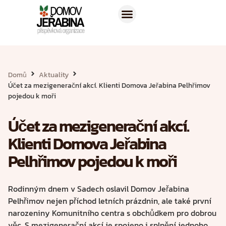
Naše služby
Pro zájemce
Domů
Aktuality
Účet za mezigenerační akcí. Klienti Domova Jeřabina Pelhřimov
pojedou k moři
Účet za mezigenerační akcí.
Klienti Domova Jeřabina
Pelhřimov pojedou k moři
Rodinným dnem v Sadech oslavil Domov Jeřabina
Pelhřimov nejen příchod letních prázdnin, ale také první
narozeniny Komunitního centra s obchůdkem pro dobrou
věc. S mezigenerační akcí je spojeno i splnění jednoho