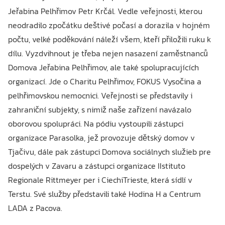
Jeřabina Pelhřimov Petr Krčál. Vedle veřejnosti, kterou
neodradilo zpočátku deštivé počasí a dorazila v hojném
počtu, velké poděkování náleží všem, kteří přiložili ruku k
dílu. Vyzdvihnout je třeba nejen nasazení zaměstnanců
Domova Jeřabina Pelhřimov, ale také spolupracujících
organizací. Jde o Charitu Pelhřimov, FOKUS Vysočina a
pelhřimovskou nemocnici. Veřejnosti se představily i
zahraniční subjekty, s nimiž naše zařízení navázalo
oborovou spolupráci. Na pódiu vystoupili zástupci
organizace Parasolka, jež provozuje dětský domov v
Tjačivu, dále pak zástupci Domova sociálnych služieb pre
dospelých v Zavaru a zástupci organizace IIstituto
Regionale Rittmeyer per i CiechiTrieste, která sídlí v
Terstu. Své služby představili také Hodina H a Centrum
LADA z Pacova.