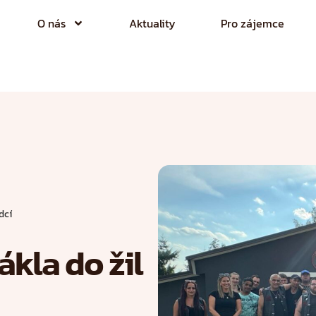
O nás
Aktuality
Pro zájemce
dcí
ákla do žil