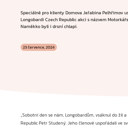
Speciálně pro klienty Domova Jeřabina Pelhřimov u
Longobardi Czech Republic akci s názvem Motorkářsk
Naměkko byli i drsní chlapi.
23 července, 2024
„Sobotní den se nám, Longobardům, vsáknul do žil a 
Republic Petr Studený. Jeho členové uspořádali ve s