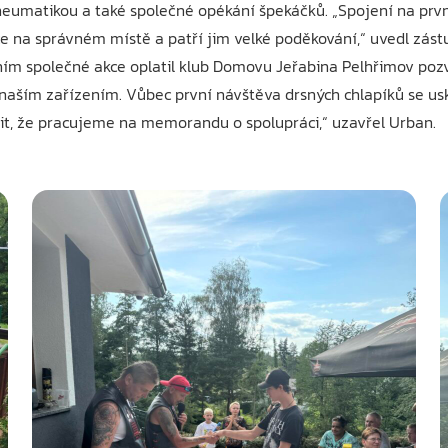
eumatikou a také společné opékání špekáčků. „Spojení na první
ce na správném místě a patří jim velké poděkování,“ uvedl zás
ním společné akce oplatil klub Domovu Jeřabina Pelhřimov poz
naším zařízením. Vůbec první návštěva drsných chlapíků se usku
mit, že pracujeme na memorandu o spolupráci,“ uzavřel Urban.