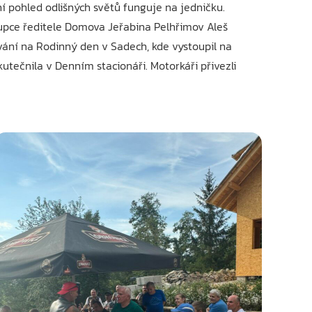
 pohled odlišných světů funguje na jedničku.
tupce ředitele Domova Jeřabina Pelhřimov Aleš
vání na Rodinný den v Sadech, kde vystoupil na
tečnila v Denním stacionáři. Motorkáři přivezli