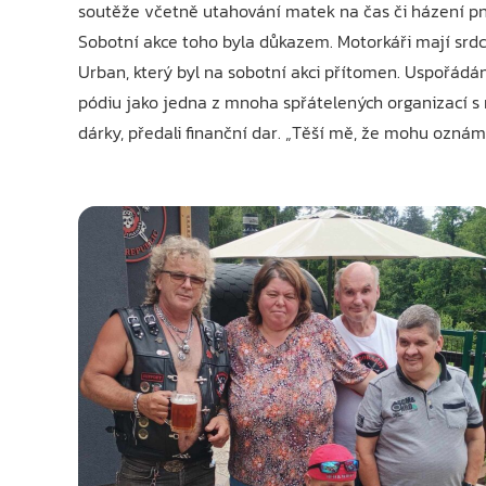
soutěže včetně utahování matek na čas či házení pn
Sobotní akce toho byla důkazem. Motorkáři mají srd
Urban, který byl na sobotní akci přítomen. Uspořádá
pódiu jako jedna z mnoha spřátelených organizací s 
dárky, předali finanční dar. „Těší mě, že mohu ozná