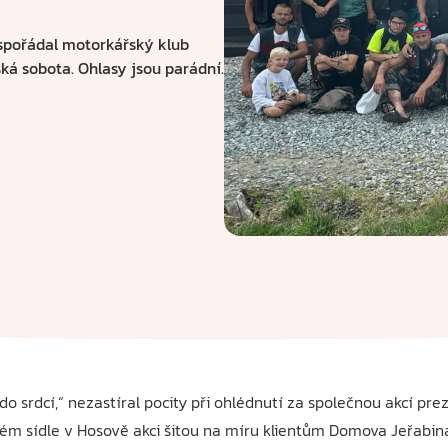
spořádal motorkářský klub
á sobota. Ohlasy jsou parádní.
do srdcí,“ nezastíral pocity při ohlédnutí za společnou akcí p
vém sídle v Hosově akci šitou na míru klientům Domova Jeřabin