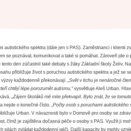
tistického spektra (dále jen s PAS). Zaměstnanci i klienti zvol
m se poznávat, komunikovat a také si pomáhat. Zároveň jde o
tento den zúčastnil také debaty s žáky Základní školy Želiv. Na
obsahu přibližuje život s poruchou autistického spektra a jež s
aké výzvy každodenně překonávají.
„Svět v tichu je nenáročné čten
teří chtějí lépe porozumět autismu,“
vysvětluje Aleš Urban. Hlavn
tkává.
„Zájem školáků mě mile překvapil. Bylo znát, že se tomuto
 a nejde o konečné číslo.
„Počty osob s poruchami autistického s
ibližuje Urban. V návaznosti bylo v Domově pro osoby se zdra
, čímž je zajištěna dočasná péče o osoby s PAS. Využít ji moho
ch silách zvládat každodenní péči. Další kapacity by mohly vzn