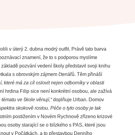
ili v úterý 2. dubna modrý outfit. Právě tato barva
 poznávací znamení, že to s podporou myslíme
 základě pozvání vedení školy představil svoji knihu
e setkala s obrovským zájmem čtenářů. Těm přináší
í, které má za cíl oslovit nejen odborníky v oblasti
í hrdina Filip sice není konkrétní osobou, ale zažívá
 tématu ve škole věnují,“
doplňuje Urban. Domov
pektra skokově rostou. Péče o tyto osoby je tak
votním postižením v Novém Rychnově zřízeno krizové
u osoby starající se o blízkého s PAS, které jsou
iknout v Počátkách, a to přestavbou Denního