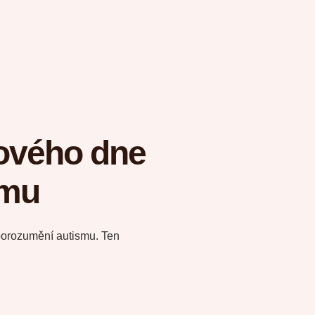
ového dne
smu
porozumění autismu. Ten