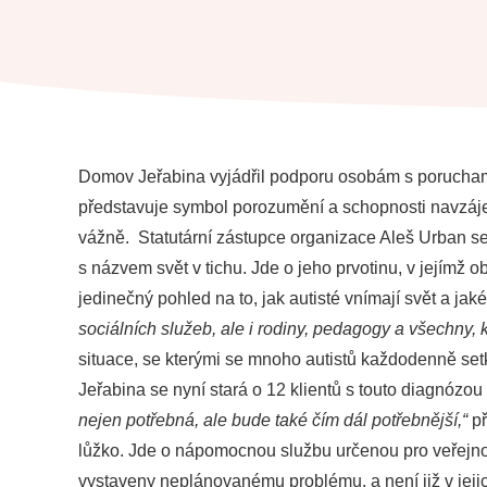
Domov Jeřabina vyjádřil podporu osobám s poruchami au
představuje symbol porozumění a schopnosti navzáje
vážně. Statutární zástupce organizace Aleš Urban se 
s názvem
svět v tichu
. Jde o jeho prvotinu, v jejímž 
jedinečný pohled na to, jak autisté vnímají svět a j
sociálních služeb, ale i rodiny, pedagogy a všechny, k
situace, se kterými se mnoho autistů každodenně se
Jeřabina se nyní stará o 12 klientů s touto diagnózou
nejen potřebná, ale bude také čím dál potřebnější,“
př
lůžko. Jde o nápomocnou službu určenou pro veřejnost
vystaveny neplánovanému problému, a není již v jeji