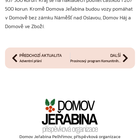
957 500 korun. Kraj se na nákladech podílel částkou 1 207
500 korun. Kromě Domova Jeřabina budou vozy pomáhat
v Domově bez zámku Náměšť nad Oslavou, Domov Háj a
Domově ve Zboží.
PŘEDCHOZÍ AKTUALITA
DALŠÍ
Adventní přání
Prosincový program Komunitního centra s obchůdkem pro dobrou věc
Domov Jeřabina Pelhřimov, příspěvková organizace