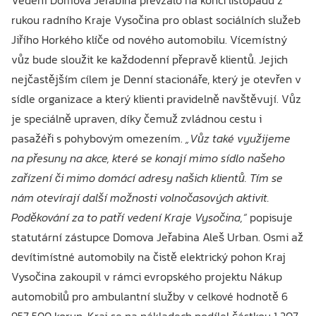
Vedení Domova Jeřabina převzalo na konci listopadu z
rukou radního Kraje Vysočina pro oblast sociálních služeb
Jiřího Horkého klíče od nového automobilu. Vícemístný
vůz bude sloužit ke každodenní přepravě klientů. Jejich
nejčastějším cílem je Denní stacionáře, který je otevřen v
sídle organizace a který klienti pravidelně navštěvují. Vůz
je speciálně upraven, díky čemuž zvládnou cestu i
pasažéři s pohybovým omezením.
„Vůz také využijeme
na přesuny na akce, které se konají mimo sídlo našeho
zařízení či mimo domácí adresy našich klientů. Tím se
nám otevírají další možnosti volnočasových aktivit.
Poděkování za to patří vedení Kraje Vysočina,“
popisuje
statutární zástupce Domova Jeřabina Aleš Urban. Osmi až
devítimístné automobily na čistě elektrický pohon Kraj
Vysočina zakoupil v rámci evropského projektu Nákup
automobilů pro ambulantní služby v celkové hodnotě 6