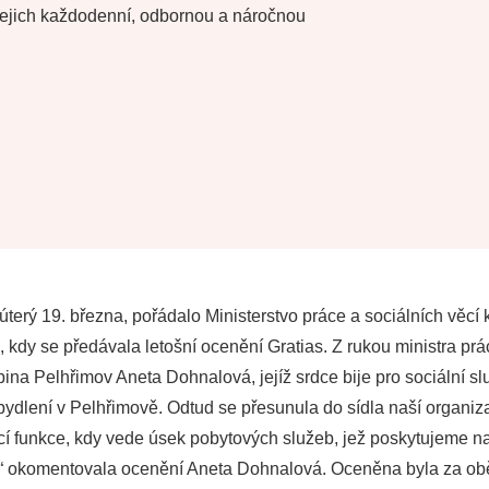
jejich každodenní, odbornou a náročnou
 úterý 19. března, pořádalo Ministerstvo práce a sociálních věc
 kdy se předávala letošní ocenění Gratias. Z rukou ministra prá
a Pelhřimov Aneta Dohnalová, jejíž srdce bije pro sociální slu
ydlení v Pelhřimově. Odtud se přesunula do sídla naší organiza
cí funkce, kdy vede úsek pobytových služeb, jež poskytujeme n
,“ okomentovala ocenění Aneta Dohnalová. Oceněna byla za oběta