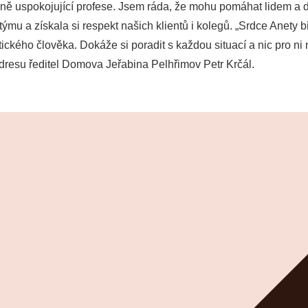
ně uspokojující profese. Jsem ráda, že mohu pomáhat lidem a děl
ýmu a získala si respekt našich klientů i kolegů. „Srdce Anety b
kého člověka. Dokáže si poradit s každou situací a nic pro ni n
adresu ředitel Domova Jeřabina Pelhřimov Petr Krčál.