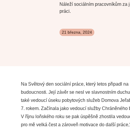
Náleží sociálním pracovníkům za 
práci.
21 března, 2024
Na Světový den sociální práce, který letos připadl na
budoucnosti. Její závěr se nesl ve slavnostním duchu,
také vedoucí úseku pobytových služeb Domova Jeřabin
7. rokem. Začínala jako vedoucí služby Chráněného b
V říjnu loňského roku se pak úspěšně zhostila vedou
pro mě velká čest a zároveň motivace do další práce