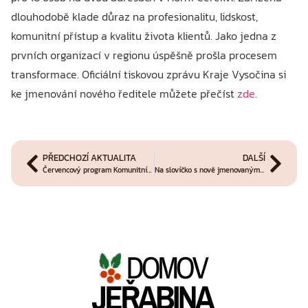
dlouhodobě klade důraz na profesionalitu, lidskost,
komunitní přístup a kvalitu života klientů. Jako jedna z
prvních organizací v regionu úspěšně prošla procesem
transformace. Oficiální tiskovou zprávu Kraje Vysočina si
ke jmenování nového ředitele můžete přečíst
zde.
PŘEDCHOZÍ AKTUALITA
DALŠÍ
Červencový program Komunitního centra s obchůdkem pro dobrou věc
Na slovíčko s nově jmenovaným ředitelem Domova Jeřabina Alešem Urbanem