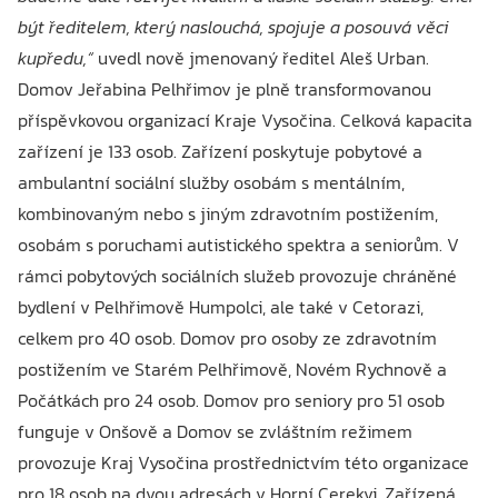
být ředitelem, který naslouchá, spojuje a posouvá věci
kupředu,“
uvedl nově jmenovaný ředitel Aleš Urban.
Domov Jeřabina Pelhřimov je plně transformovanou
příspěvkovou organizací Kraje Vysočina. Celková kapacita
zařízení je 133 osob. Zařízení poskytuje pobytové a
ambulantní sociální služby osobám s mentálním,
kombinovaným nebo s jiným zdravotním postižením,
osobám s poruchami autistického spektra a seniorům. V
rámci pobytových sociálních služeb provozuje chráněné
bydlení v Pelhřimově Humpolci, ale také v Cetorazi,
celkem pro 40 osob. Domov pro osoby ze zdravotním
postižením ve Starém Pelhřimově, Novém Rychnově a
Počátkách pro 24 osob. Domov pro seniory pro 51 osob
funguje v Onšově a Domov se zvláštním režimem
provozuje Kraj Vysočina prostřednictvím této organizace
pro 18 osob na dvou adresách v Horní Cerekvi. Zařízená