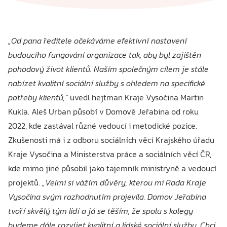
„Od pana ředitele očekáváme efektivní nastavení
budoucího fungování organizace tak, aby byl zajištěn
pohodový život klientů. Naším společným cílem je stále
nabízet kvalitní sociální služby s ohledem na specifické
potřeby klientů,“
uvedl hejtman Kraje Vysočina Martin
Kukla. Aleš Urban působí v Domově Jeřabina od roku
2022, kde zastával různé vedoucí i metodické pozice.
Zkušenosti má i z odboru sociálních věcí Krajského úřadu
Kraje Vysočina a Ministerstva práce a sociálních věcí ČR,
kde mimo jiné působil jako tajemník ministryně a vedoucí
projektů.
„Velmi si vážím důvěry, kterou mi Rada Kraje
Vysočina svým rozhodnutím projevila. Domov Jeřabina
tvoří skvělý tým lidí a já se těším, že spolu s kolegy
budeme dále rozvíjet kvalitní a lidské sociální služby. Chci